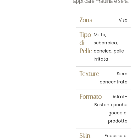
applicare mattina e sera.
Zona
Viso
Tipo
Mista,
di
seborroica,
Pelle
acneica, pelle
irritata
Texture
Siero
concentrato
Formato
50ml -
Bastano poche
gocce di
prodotto
Skin
Eccesso di