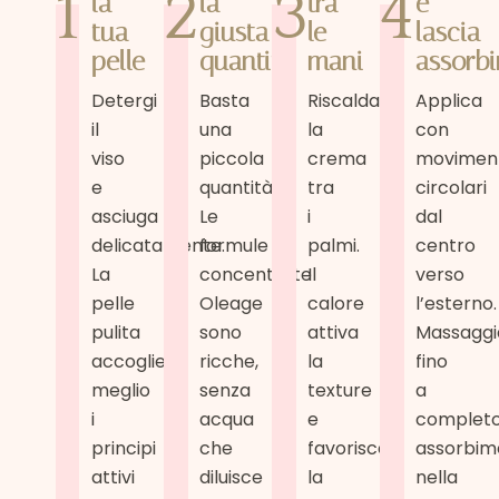
1
2
3
4
la
la
tra
e
tua
giusta
le
lascia
pelle
quantità
mani
assorbi
Detergi
Basta
Riscalda
Applica
il
una
la
con
viso
piccola
crema
movimen
e
quantità.
tra
circolari
asciuga
Le
i
dal
delicatamente.
formule
palmi.
centro
La
concentrate
Il
verso
pelle
Oleage
calore
l’esterno.
pulita
sono
attiva
Massaggi
accoglie
ricche,
la
fino
meglio
senza
texture
a
i
acqua
e
complet
principi
che
favorisce
assorbim
attivi
diluisce
la
nella