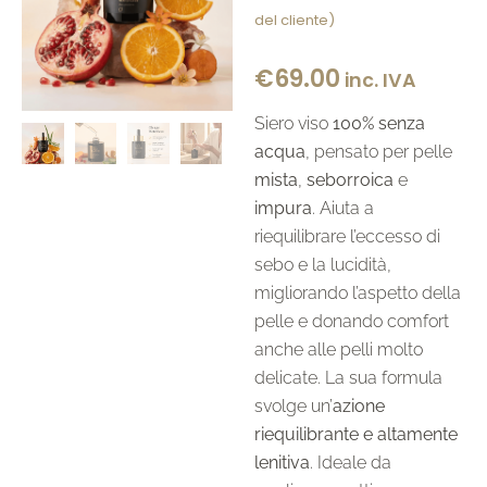
Valutato
1
del cliente)
5.00
su 5
su base
di
€
69.00
inc. IVA
recensioni
Siero viso
100% senza
acqua
, pensato per pelle
mista
,
seborroica
e
impura
. Aiuta a
riequilibrare l’eccesso di
sebo e la lucidità,
migliorando l’aspetto della
pelle e donando comfort
anche alle pelli molto
delicate. La sua formula
svolge un’
azione
riequilibrante e altamente
lenitiva
. Ideale da