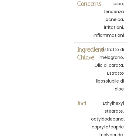
Concerns
sebo,
tendenza
acneica,
irritazioni,
infiammazioni
Ingredienti
Estratto di
Chiave
melograno,
Olio di carota,
Estratto
liposolubile di
aloe
Inci
Ethylhexyl
stearate,
octyldodecanol,
caprylic/capric
triglyceride,