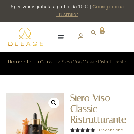
Consigliaci su
Spedizione gratuita a partire da 100€ |
Trustpilot
0
CHI SIAMO
DIVENTA PARTNER
Home
Linea Classic
/
/ Siero Viso Classic Ristrutturante
Siero Viso
Classic
Ristrutturante
(
1
recensione