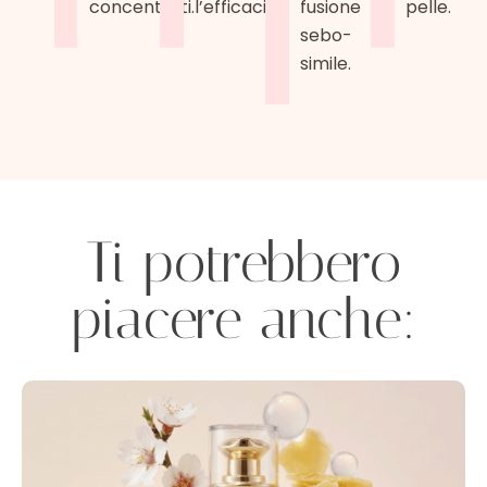
concentrati.
l’efficacia.
fusione
pelle.
sebo-
simile.
Ti potrebbero
piacere anche: