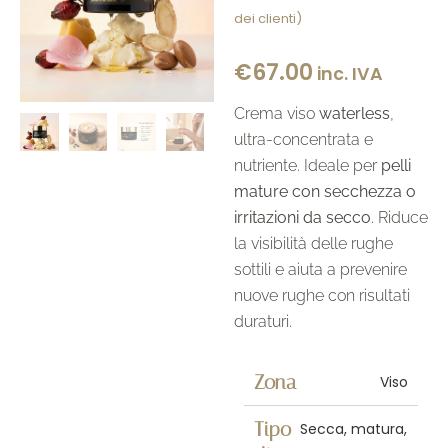
Valutato
4
dei clienti)
5.00
su 5
su base
di
€
67.00
inc. IVA
recensioni
Crema viso
waterless
,
ultra-concentrata e
nutriente. Ideale per
pelli
mature con secchezza o
irritazioni da secco
. Riduce
la visibilità delle rughe
sottili e aiuta a prevenire
nuove rughe con risultati
duraturi.
Zona
Viso
Tipo
Secca, matura,