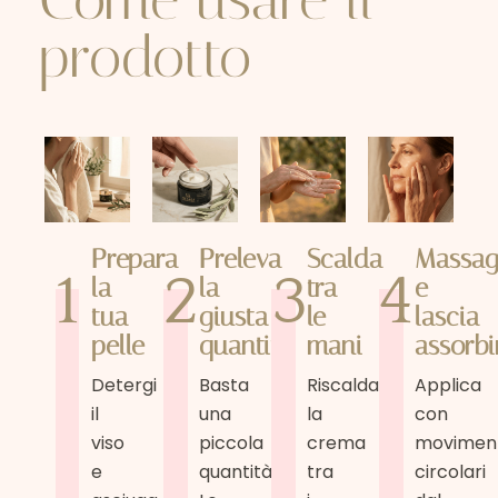
prodotto
Prepara
Preleva
Scalda
Massag
1
2
3
4
la
la
tra
e
tua
giusta
le
lascia
pelle
quantità
mani
assorbi
Detergi
Basta
Riscalda
Applica
il
una
la
con
viso
piccola
crema
movimen
e
quantità.
tra
circolari