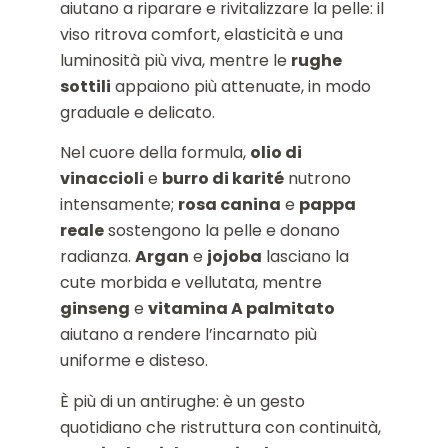
aiutano a riparare e rivitalizzare la pelle: il
viso ritrova comfort, elasticità e una
luminosità più viva, mentre le
rughe
sottili
appaiono più attenuate, in modo
graduale e delicato.
Nel cuore della formula,
olio di
vinaccioli
e
burro di karité
nutrono
intensamente;
rosa canina
e
pappa
reale
sostengono la pelle e donano
radianza.
Argan
e
jojoba
lasciano la
cute morbida e vellutata, mentre
ginseng
e
vitamina A palmitato
aiutano a rendere l’incarnato più
uniforme e disteso.
È più di un antirughe: è un gesto
quotidiano che ristruttura con continuità,