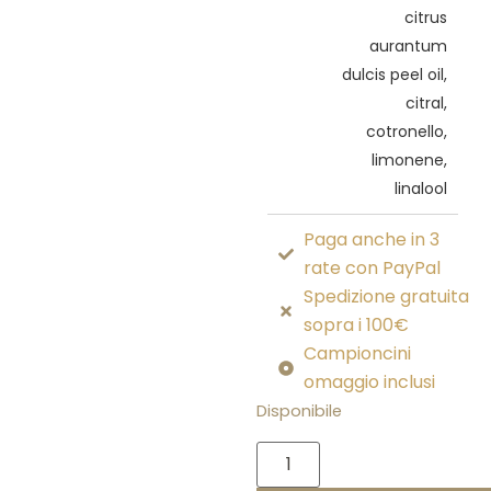
citrus
aurantum
dulcis peel oil,
citral,
cotronello,
limonene,
linalool
Paga anche in 3
rate con PayPal
Spedizione gratuita
sopra i 100€
Campioncini
omaggio inclusi
Disponibile