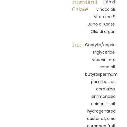
Ingredienti
Olio di
Chiave
vinaccioli,
Vitamina E,
Burro di Karitè,
Olio di argan
Inci
Caprylic/capric
triglyceride,
vitis vinifera
seed oil,
butyrospermum
parkii butter,
cera alba,
simmondsia
chinensis oil,
hydrogenated
castor oil, olea
europaea fruit