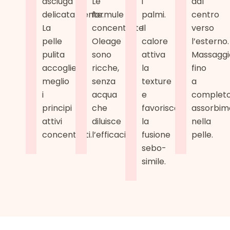
asciuga
Le
i
dal
delicatamente.
formule
palmi.
centro
La
concentrate
Il
verso
pelle
Oleage
calore
l’esterno.
pulita
sono
attiva
Massaggi
accoglie
ricche,
la
fino
meglio
senza
texture
a
i
acqua
e
complet
principi
che
favorisce
assorbim
attivi
diluisce
la
nella
concentrati.
l’efficacia.
fusione
pelle.
sebo-
simile.