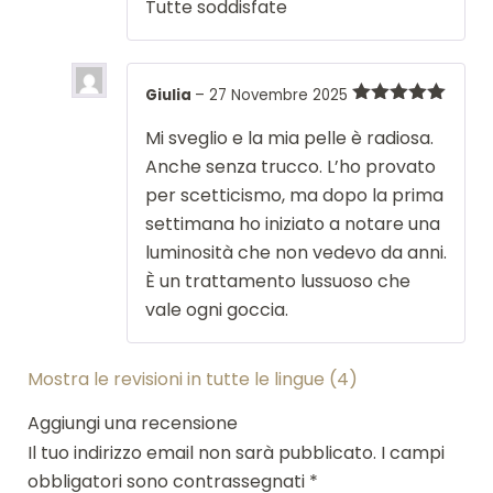
Tutte soddisfate
Giulia
–
27 Novembre 2025
Valutato
5
su 5
Mi sveglio e la mia pelle è radiosa.
Anche senza trucco. L’ho provato
per scetticismo, ma dopo la prima
settimana ho iniziato a notare una
luminosità che non vedevo da anni.
È un trattamento lussuoso che
vale ogni goccia.
Mostra le revisioni in tutte le lingue (4)
Aggiungi una recensione
Il tuo indirizzo email non sarà pubblicato.
I campi
obbligatori sono contrassegnati
*