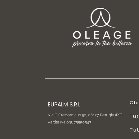
Ch
EUPALM S.R.L.
Via F. Gregorovius 52,
06127 Perugia (PG)
Tut
Partita Iva 03875550547
Tut