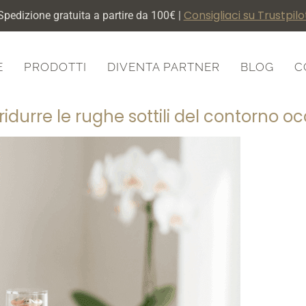
Consigliaci su Trustpilo
Spedizione gratuita a partire da 100€ |
E
PRODOTTI
DIVENTA PARTNER
BLOG
C
ridurre le rughe sottili del contorno oc