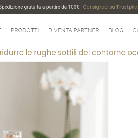
Consigliaci su Trustpilo
Spedizione gratuita a partire da 100€ |
E
PRODOTTI
DIVENTA PARTNER
BLOG
C
ridurre le rughe sottili del contorno oc