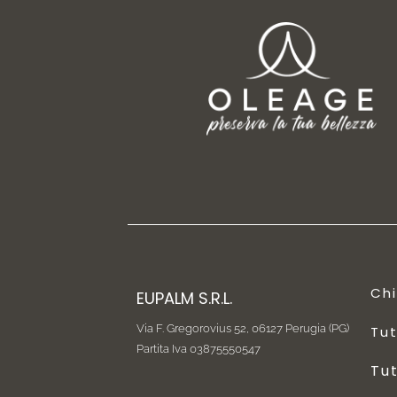
Ch
EUPALM S.R.L.
Via F. Gregorovius 52,
06127 Perugia (PG)
Tut
Partita Iva 03875550547
Tut