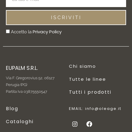
ISCRIVITI
Privacy Policy
Accetto la
Chi siamo
EUPALM S.R.L.
Via F. Gregorovius 52,
06127
Tutte le linee
Perugia (PG)
Tutti i prodotti
Partita Iva 03875550547
Blog
EMAIL:
info@oleage.it
Cataloghi