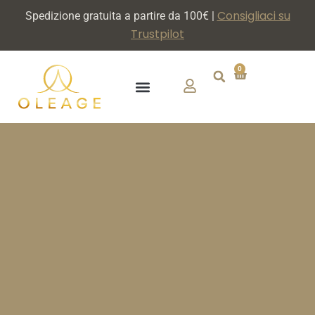
Consigliaci su
Spedizione gratuita a partire da 100€ |
Trustpilot
0
CHI SIAMO
DIVENTA PARTNER