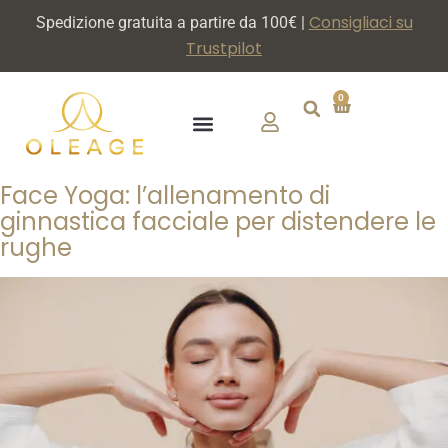
Consigliaci su
Spedizione gratuita a partire da 100€ |
Trustpilot
0
CHI SIAMO
DIVENTA PARTNER
Face Yoga: l’allenamento di
ginnastica facciale per distendere le
rughe